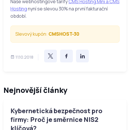
Naše webhostingové tarify
CMS Hosting Mini a CMS
Hosting
nyní se slevou 30% na první fakturační
období.
Slevový kupón:
CMSHOST-30
11.10.2018
Nejnovější články
Kybernetická bezpečnost pro
firmy: Proč je směrnice NIS2
klíčová?