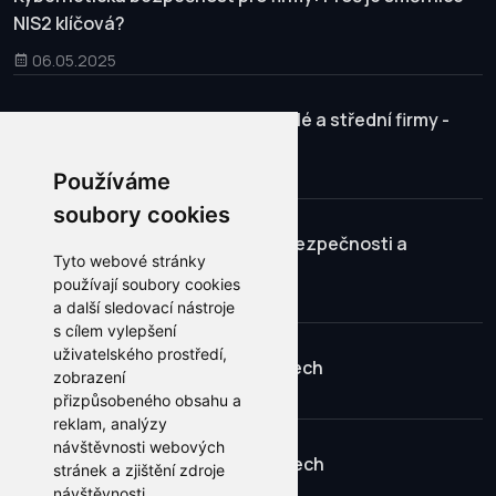
NIS2 klíčová?
06.05.2025
Kybernetická bezpečnost pro malé a střední firmy -
Outsourcing SOC
Používáme
03.04.2025
soubory cookies
Zálohování firemních dat: Klíč k bezpečnosti a
Tyto webové stránky
kontinuitě podnikání
používají soubory cookies
a další sledovací nástroje
13.11.2024
s cílem vylepšení
uživatelského prostředí,
PHP 8.3 dostupné na našich tarifech
zobrazení
přizpůsobeného obsahu a
01.12.2023
reklam, analýzy
návštěvnosti webových
PHP 8.2 dostupné na našich tarifech
stránek a zjištění zdroje
návštěvnosti.