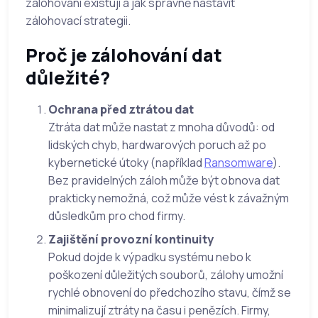
zálohování existují a jak správně nastavit
zálohovací strategii.
Proč je zálohování dat
důležité?
Ochrana před ztrátou dat
Ztráta dat může nastat z mnoha důvodů: od
lidských chyb, hardwarových poruch až po
kybernetické útoky (například
Ransomware
).
Bez pravidelných záloh může být obnova dat
prakticky nemožná, což může vést k závažným
důsledkům pro chod firmy.
Zajištění provozní kontinuity
Pokud dojde k výpadku systému nebo k
poškození důležitých souborů, zálohy umožní
rychlé obnovení do předchozího stavu, čímž se
minimalizují ztráty na času i penězích. Firmy,