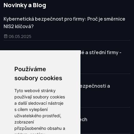
Novinky a Blog
Kybernetická bezpečnost pro firmy: Proč je směrnice
NIS2 klíčová?
06.05.2025
Kybernetická bezpečnost pro malé a střední firmy -
Outsourcing SOC
Používáme
03.04.2025
soubory cookies
Zálohování firemních dat: Klíč k bezpečnosti a
Tyto webové stránky
kontinuitě podnikání
používají soubory cookies
13.11.2024
a další sledovací nástroje
s cílem vylepšení
uživatelského prostředí,
PHP 8.3 dostupné na našich tarifech
zobrazení
přizpůsobeného obsahu a
01.12.2023