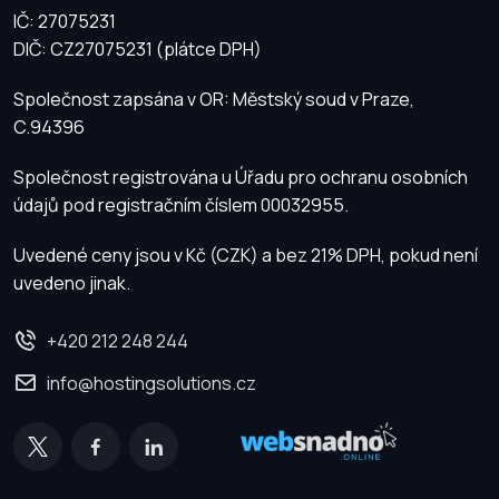
IČ: 27075231
DIČ: CZ27075231 (plátce DPH)
Společnost zapsána v OR: Městský soud v Praze,
C.94396
Společnost registrována u Úřadu pro ochranu osobních
údajů pod registračním číslem 00032955.
Uvedené ceny jsou v Kč (CZK) a bez 21% DPH, pokud není
uvedeno jinak.
+420 212 248 244
info@hostingsolutions.cz