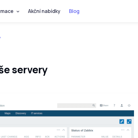
rmace
Akční nabídky
Blog
y
še servery