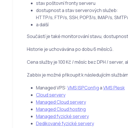
stav poštovní fronty serveru
dostupnost a stav serverových služeb:
HTTP/s, FTP/s, SSH, POP3/s, IMAP/s, SMTP
a další
Součástí je také monitorování stavu, dostupnost
Historie je uchovávána po dobu 6 měsíců.
Cena služby je 100 Kč / měsíc bez DPH / server, a
Zabbix je možné přikoupit k následujícím službám
Managed VPS:
VMS ISPConfig
a
VMS Plesk
Cloud servery
Managed Cloud servery
Managed Cloud hosting
Managed fyzické servery
Dedikované fyzické servery