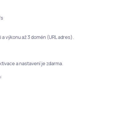
/s
i a výkonu až 3 domén (URL adres).
ktivace a nastavení je zdarma.
: