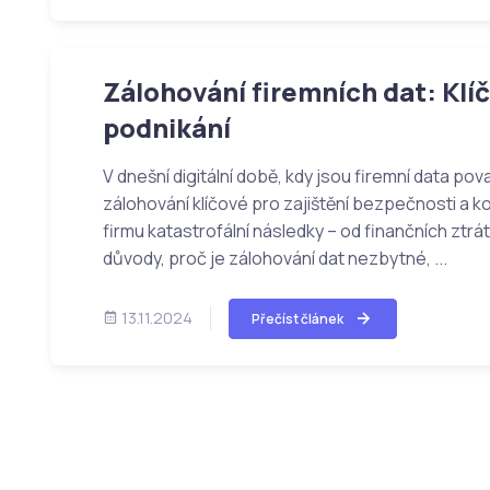
Zálohování firemních dat: Klí
podnikání
V dnešní digitální době, kdy jsou firemní data pov
zálohování klíčové pro zajištění bezpečnosti a k
firmu katastrofální následky – od finančních ztr
důvody, proč je zálohování dat nezbytné, ...
13.11.2024
Přečíst článek