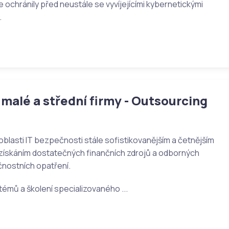
 ochránily před neustále se vyvíjejícími kybernetickými
.
malé a střední firmy - Outsourcing
oblasti IT bezpečnosti stále sofistikovanějším a četnějším
 získáním dostatečných finančních zdrojů a odborných
nostních opatření.
émů a školení specializovaného ...