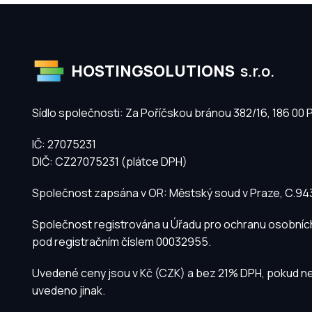
HOSTINGSOLUTIONS
s.r.o.
Sídlo společnosti: Za Poříčskou bránou 382/16, 186 00 
IČ: 27075231
DIČ: CZ27075231 (plátce DPH)
Společnost zapsána v OR: Městský soud v Praze, C.9
Společnost registrována u Úřadu pro ochranu osobníc
pod registračním číslem 00032955.
Uvedené ceny jsou v Kč (CZK) a bez 21% DPH, pokud ne
uvedeno jinak.