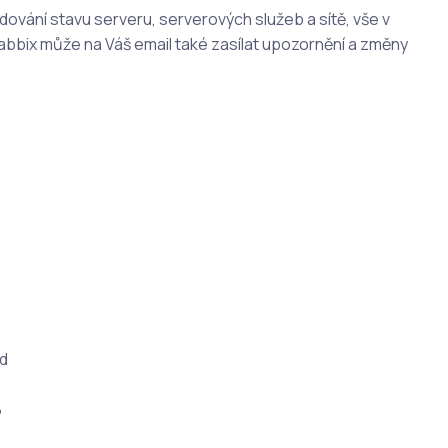
dování stavu serveru, serverových služeb a sítě, vše v
bbix může na Váš email také zasílat upozornění a změny
d
B