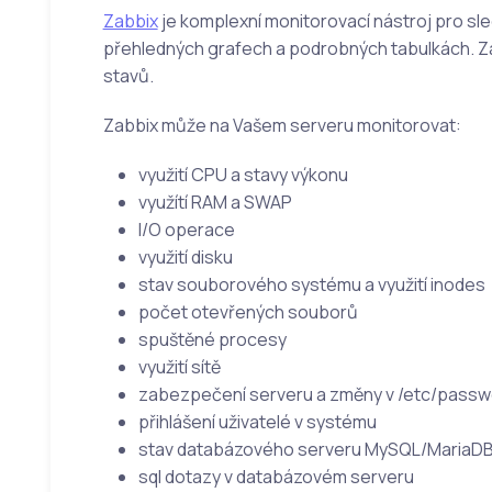
Zabbix
je komplexní monitorovací nástroj pro sle
přehledných grafech a podrobných tabulkách. Za
stavů.
Zabbix může na Vašem serveru monitorovat:
využití CPU a stavy výkonu
využítí RAM a SWAP
I/O operace
využití disku
stav souborového systému a využití inodes
počet otevřených souborů
spuštěné procesy
využití sítě
zabezpečení serveru a změny v /etc/passw
přihlášení uživatelé v systému
stav databázového serveru MySQL/MariaD
sql dotazy v databázovém serveru